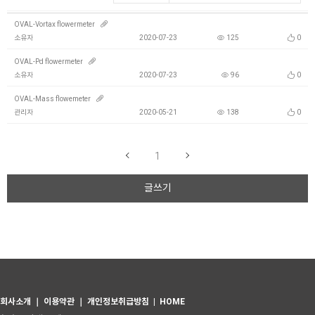
OVAL-Vortax flowermeter
소유자
2020-07-23
125
0
OVAL-Pd flowermeter
소유자
2020-07-23
96
0
OVAL-Mass flowemeter
관리자
2020-05-21
138
0
1
글쓰기
회사소개
｜
이용약관
｜
개인정보취급방침
|
HOME