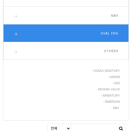
NBV
arrow_forward
OVAL ENG
arrow_forward
OTHERS
arrow_forward
- OSAKA SANITARY
- AISHIN
- OKS
- MIYAIRI VALVE
- ARMATURY
- EMERSON
- E&H